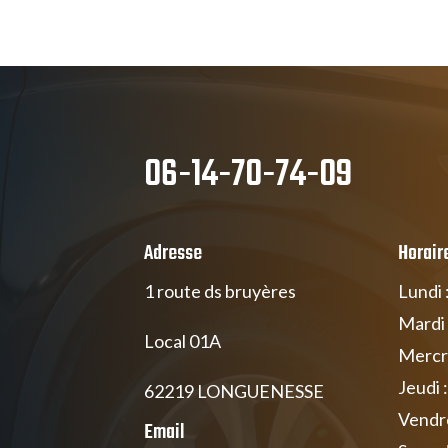
06-14-70-74-09
Adresse
Horair
1 route ds bruyères
Lundi 
Mardi 
Local 01A
Mercre
Jeudi 
62219 LONGUENESSE
Vendre
Email