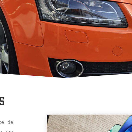
ES
ce de
re une