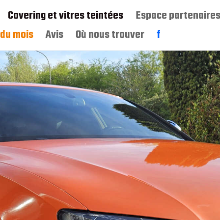
Covering et vitres teintées
Espace partenaire
 du mois
Avis
Où nous trouver
f